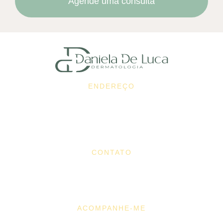
Agende uma consulta
ENDEREÇO
Edificio Medic Life - Av. Copacabana, 112 - Sala
1402, 1401, 1416 - Alphaville Industrial, Barueri
- SP, 06472-001
CONTATO
Telefone: (11) 4200-0006
WhatsApp: (11) 99400-9450
ACOMPANHE-ME