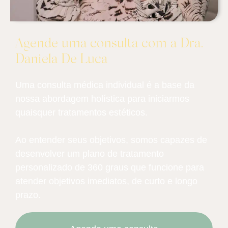
Agende uma consulta com a Dra.
Daniela De Luca
Uma consulta médica individual é a base da
nossa abordagem holística para iniciarmos
quaisquer tratamentos estéticos.
Ao entender seus objetivos, somos capazes de
desenvolver um plano de tratamento
personalizado de 360 graus que funcione para
atender objetivos imediatos, de curto e longo
prazo.