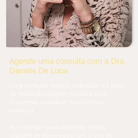
Agende uma consulta com a Dra.
Daniela De Luca
Uma consulta médica individual é a base
da nossa abordagem holística para
iniciarmos quaisquer tratamentos
estéticos.
Ao entender seus objetivos, somos
capazes de desenvolver um plano de