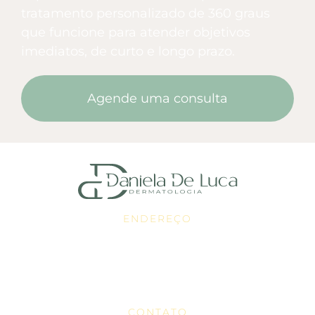
tratamento personalizado de 360 graus
que funcione para atender objetivos
imediatos, de curto e longo prazo.
Agende uma consulta
ENDEREÇO
Edificio Medic Life - Av. Copacabana, 112 -
Sala 1402, 1401, 1416 - Alphaville Industrial,
Barueri - SP, 06472-001
CONTATO