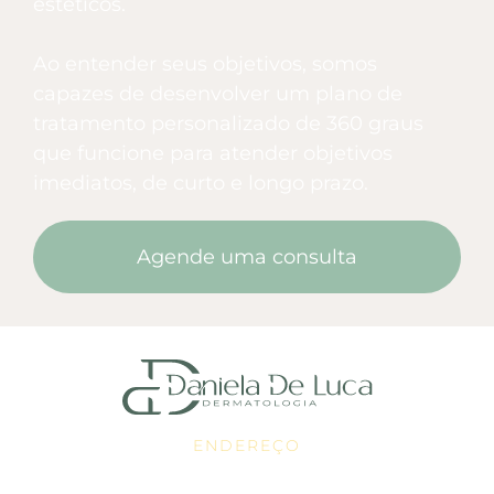
estéticos.
Ao entender seus objetivos, somos
capazes de desenvolver um plano de
tratamento personalizado de 360 graus
que funcione para atender objetivos
imediatos, de curto e longo prazo.
Agende uma consulta
ENDEREÇO
Edificio Medic Life - Av. Copacabana, 112 -