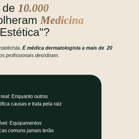
s de
10.000
olheram
Medicina
Estética"?
steticista.
É médica dermatologista a mais de 20
s profissionais desistiram.
real: Enquanto outros
fica causas e trata pela raiz
ível: Equipamentos
icas comuns jamais terão