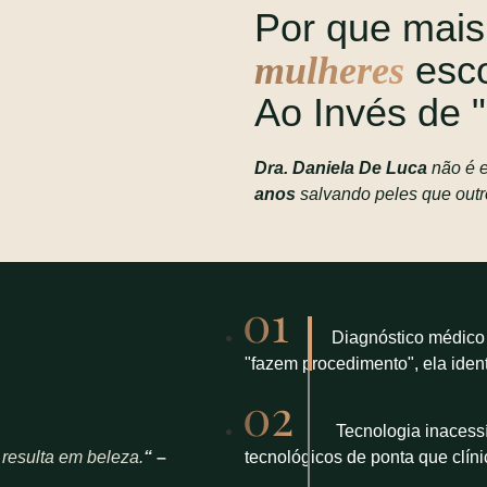
Por que mai
esc
mulheres
Ao Invés de "
Dra. Daniela De Luca
não é e
anos
salvando peles que outro
Diagnóstico médico 
"fazem procedimento", ela identi
Tecnologia inacess
 resulta em beleza.
“
–
tecnológicos de ponta que clín